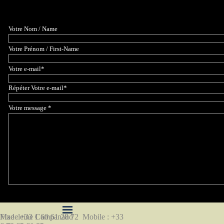
Votre Nom / Name
Votre Prénom / First-Name
Votre e-mail
*
Répéter Votre e-mail
*
Votre message
*
Sauter le menu
Madeleine Campanaud
Fixe : +33 1 60 61 28 72  Mobile : +33 