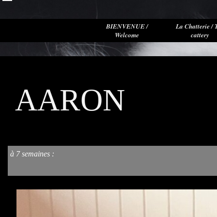
BIENVENUE /
La Chatterie / 
Welcome
cattery
AARON
à 7 semaines
: